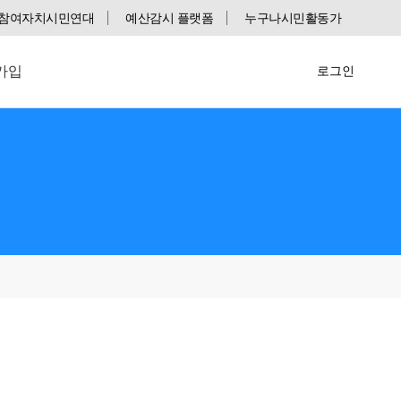
참여자치시민연대
예산감시 플랫폼
누구나시민활동가
가입
로그인