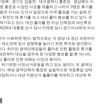
정복 · 경기도 김동연 · 대구광역시 홍준표 · 경상북도 이
명 중 홍준표 시장만 사표를 제출하고 나머지 3명은 휴가를
김동연 지사는 도지사 일정으로 미국 출장을 가는 길에 인
뒷전인 채 휴가를 쓰고 대선 출마 행보를 하고 있다. 유
 제기되고 있다. 대선 출마를 한 이상 단체장과 대선후보
 제20대 대통령 선거 당시 이재명 당시 경기지사에게 지사
까지 사퇴하면 된다. 법적으로는 각 정당 내 경선 과정까지
거 재도전에 앞서 경쟁력을 높이기 위한 투자로 생각한다.
이다. 하지만 광역단체장들의 출마로 인한 활동은 휴가를
래전부터 대선을 염두에 둔 다양한 행보를 할 뿐 아니라,
선 출마로 인한 피해는 시민의 몫이다.
 하기위한 사전선거운동을 하고 있는 셈이다. 또 광역단
이다. 해당 광역단체의 행정은 실질적으로 개점휴업 상태
사임하거나 내년 지방선거 불출마를 약속하고 대선에 뛰
대