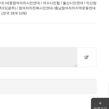
 /세종참여자치시민연대 / 여수시민협 / 울산시민연대 / 익산참
자치21(광주) / 참여자치전북시민연대 /충남참여자치지역운동연대
(전국 18개 단체)
바로가기