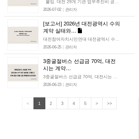
붙임. 대전 29개 기관 업무추진비 공개 실태 평가표 1부. [성명] 대전시 AI 행정, '기구 신설'에 부쳐, '정보공개의…
|
2026-07-02
관리자
[보고서] 2026년 대전광역시 수의
계약 실태와…
대전참여자치시민연대 대전광역시 수의계약 실태와 제도개선 보고서 민선7기·민선8기 본청 계약 전수분석을 중심으로 ■ 일시 : 2026년 6월 25일 ■ 작성 : 대전참여자치시민연대…
|
2026-06-25
관리자
3중굴절버스 선급금 70억, 대전
시는 계약…
3중굴절버스 선급금 70억, 대전시는 계약 이행 실태를 공개하고 계약 체결-이행 과정 투명하게 공개하라 6월 19일 언론보도를 통해 대전시가 추진해온 대당…
|
2026-06-23
관리자
<
1
2
3
4
5
>
>>