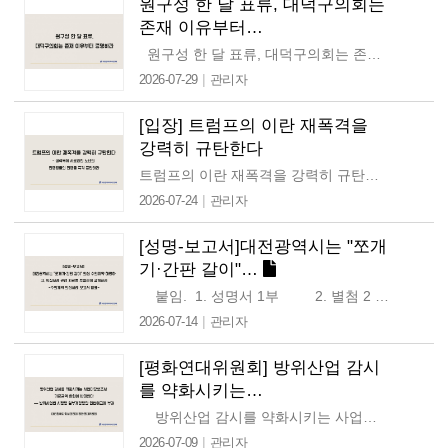
원구성 한 달 표류, 대덕구의회는
존재 이유부터…
원구성 한 달 표류, 대덕구의회는 존재 이유부터 증명하라 대덕구의회는 지난 7월 6일부터 8일까지 열린 임시회에서 의장단 선출을 시도했으나, 국민의힘 의원들의…
|
2026-07-29
관리자
[입장] 트럼프의 이란 재폭격을
강력히 규탄한다
트럼프의 이란 재폭격을 강력히 규탄한다 — 권력욕에 사로잡힌 노년의 전쟁광들의 전쟁을 즉각 중단하라 "노인들은 전쟁을 선포한다.…
|
2026-07-24
관리자
[성명-보고서]대전광역시는 "쪼개
기·간판 갈이"…
붙임. 1. 성명서 1부 2. 별첨 2 수의계약 조사 보고서(2차)…
|
2026-07-14
관리자
[평화연대위원회] 방위산업 감시
를 약화시키는…
방위산업 감시를 약화시키는 사업타당성조사 기준금액 완화에 반대한다 — 방위사업법 시행령 일부개정령안 입법예고에 부쳐 국방부는 2026년…
|
2026-07-09
관리자