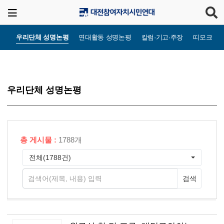
우리단체 성명논평
연대활동 성명논평
칼럼·기고·주장
띠모크라
우리단체 성명논평
총 게시물 :
1788개
전체(1788건)
검색